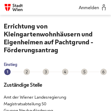
Anmelden
Errichtung von
Kleingartenwohnhäusern und
Eigenheimen auf Pachtgrund -
Förderungsantrag
Fortschrittsanzeige
Einstieg
Einstieg
Antragsteller*in
Daten
Beilagen
Kontrolle
Abs
1
2
3
4
5
6
Zuständige Stelle
Amt der Wiener Landesregierung
Magistratsabteilung 50
Gruppe Neubauförderung